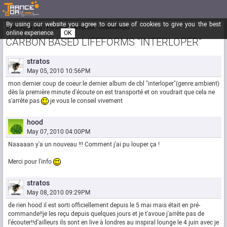
By using our website you agree to our use of cookies to give you the best
Trancegoa.org
Forum
::. Ambient - Downtempo
online experience.
OK
CARBON BASED LIFEFORMS "INTERLOPER"
stratos
May 05, 2010 10:56PM
mon dernier coup de coeur:le dernier album de cbl "interloper"(genre:ambient)
dès la première minute d'écoute on est transporté et on voudrait que cela ne
s'arrête pas
je vous le conseil vivement
hood
May 07, 2010 04:00PM
Naaaaan y'a un nouveau !!! Comment j'ai pu louper ça !
Merci pour l'info
stratos
May 08, 2010 09:29PM
de rien hood il est sorti officiellement depuis le 5 mai mais était en pré-
commande!!je les reçu depuis quelques jours et je t'avoue j'arrête pas de
l'écouter!!d'ailleurs ils sont en live à londres au inspiral lounge le 4 juin avec je