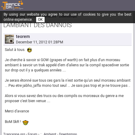
By using our website you agree to our use of cookies to give you the best
Trancegoa.org
Forum
::. Ambient - Downtempo
online experience.
OK
L'AMBIANT DES DANNOIS
teorem
December 11, 2012 01:28PM
Salut à tous.
Je cherche à savoir si GOW (grapes of warth) on fait plus d'un morceau
ambiant à savoir un trak appelé d'em d'aliens sur la compil spacediver sortie
sur drop out il y a quelques années ....
Je serais étonné sue tous ces gars la n'est sortie qu'un seul morceau ambiant
... Peu etre jabho, jaffa mono tout seul ... Je sais pas trop et je ne trouve pas ..
Alors si vous savez des trucs ou des compils ou morceaux du genre a me
proposer c'est bien venue ....
Merci d'avance
BoM SkR !
Trancegoa.org
Forum
::. Ambient - Downtempo