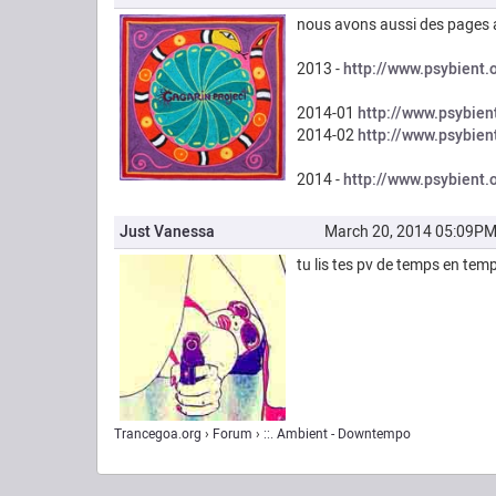
nous avons aussi des pages av
2013 -
http://www.psybient.
2014-01
http://www.psybien
2014-02
http://www.psybien
2014 -
http://www.psybient.
Just Vanessa
March 20, 2014 05:09P
tu lis tes pv de temps en tem
Trancegoa.org
Forum
::. Ambient - Downtempo