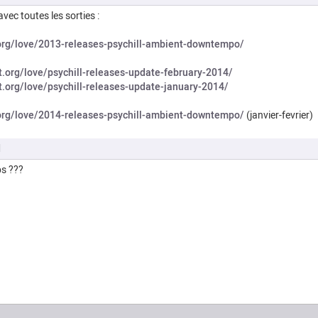
ec toutes les sorties :
org/love/2013-releases-psychill-ambient-downtempo/
t.org/love/psychill-releases-update-february-2014/
t.org/love/psychill-releases-update-january-2014/
org/love/2014-releases-psychill-ambient-downtempo/
(janvier-fevrier)
M
ps ???