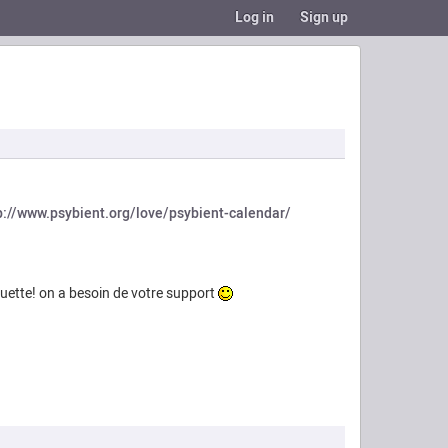
Log in
Sign up
p://www.psybient.org/love/psybient-calendar/
houette! on a besoin de votre support