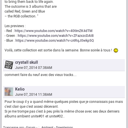
to bring them back to life again.
The outcome is 3 albums that are
called Red, Green and Blue
– the RGB collection. "
Les previews :
- Red :
https://www.youtube.com/watch?v=40tImZK4dTM
- Green :
https://www.youtube.com/watch?v=ZFazxzcDAt8
- Blue :
https://www.youtube.com/watch?v=z4RqJ0wkp5Q
Voilà, cette collection est sortie dans la semaine. Bonne soirée à tous !
crystall skull
June 07, 2014 07:38AM
comment faire du neuf avec des vieux tracks....
Kelio
June 07, 2014 11:38AM
Pour le coup il y a quand même quelques pistes que je connaissais pas mais
c'est clair que c'est assez décevant.
Si je me trompe pas c'est à peu près la même chose avec ses deux derniers
albums ambient unite#01 et unite#02..
Trancegoa.org
Forum
::. Ambient - Downtempo