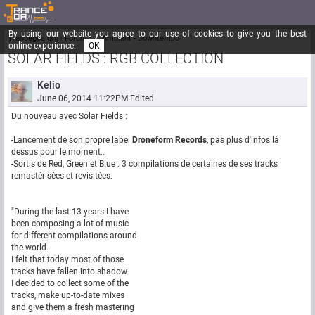
By using our website you agree to our use of cookies to give you the best
Trancegoa.org
Forum
::. Ambient - Downtempo
online experience.
OK
SOLAR FIELDS : RGB COLLECTION
Kelio
June 06, 2014 11:22PM
Edited
Du nouveau avec Solar Fields :
-Lancement de son propre label
Droneform Records
, pas plus d'infos là
dessus pour le moment..
-Sortis de Red, Green et Blue : 3 compilations de certaines de ses tracks
remastérisées et revisitées.
"During the last 13 years I have
been composing a lot of music
for different compilations around
the world.
I felt that today most of those
tracks have fallen into shadow.
I decided to collect some of the
tracks, make up-to-date mixes
and give them a fresh mastering