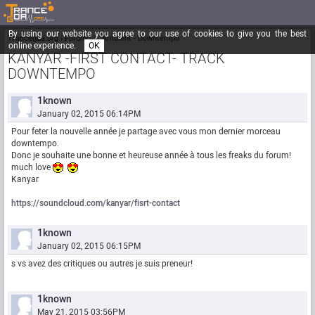
By using our website you agree to our use of cookies to give you the best
Trancegoa.org
Forum
::. Ambient - Downtempo
online experience.
OK
KANYAR -FIRST CONTACT- TRACK
DOWNTEMPO
1known
January 02, 2015 06:14PM
Pour feter la nouvelle année je partage avec vous mon dernier morceau
downtempo.
Donc je souhaite une bonne et heureuse année à tous les freaks du forum!
much love
Kanyar
https://soundcloud.com/kanyar/fisrt-contact
1known
January 02, 2015 06:15PM
s vs avez des critiques ou autres je suis preneur!
1known
May 21, 2015 03:56PM