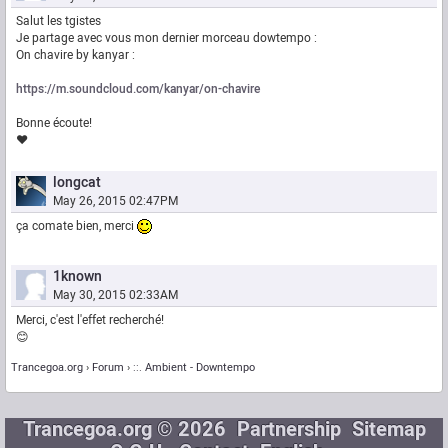
Salut les tgistes
Je partage avec vous mon dernier morceau dowtempo :
On chavire by kanyar :
https://m.soundcloud.com/kanyar/on-chavire
Bonne écoute!
❤️
longcat
May 26, 2015 02:47PM
ça comate bien, merci
1known
May 30, 2015 02:33AM
Merci, c'est l'effet recherché!
😊
Trancegoa.org
Forum
::. Ambient - Downtempo
Trancegoa.org © 2026
Partnership
Sitemap