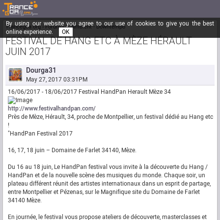
By using our website you agree to our use of cookies to give you the best
Trancegoa.org
Forum
::. Ambient - Downtempo
online experience.
OK
FESTIVAL DE HANG ETC À MÈZE HÉRAULT
JUIN 2017
Dourga31
May 27, 2017 03:31PM
16/06/2017 - 18/06/2017 Festival HandPan Herault Mèze 34
http://www.festivalhandpan.com/
Près de Mèze, Hérault, 34, proche de Montpellier, un festival dédié au Hang etc
!
"HandPan Festival 2017
16, 17, 18 juin – Domaine de Farlet 34140, Mèze.
Du 16 au 18 juin, Le HandPan festival vous invite à la découverte du Hang /
HandPan et de la nouvelle scène des musiques du monde. Chaque soir, un
plateau différent réunit des artistes internationaux dans un esprit de partage,
entre Montpellier et Pézenas, sur le Magnifique site du Domaine de Farlet
34140 Mèze.
En journée, le festival vous propose ateliers de découverte, masterclasses et