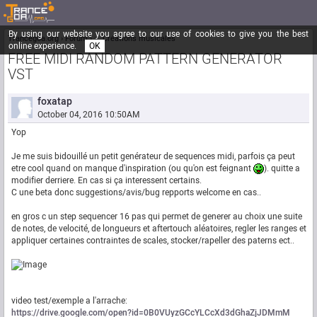
By using our website you agree to our use of cookies to give you the best
Trancegoa.org
Forum
::. Créations musicales
online experience.
OK
FREE MIDI RANDOM PATTERN GENERATOR
VST
foxatap
October 04, 2016 10:50AM
Yop
Je me suis bidouillé un petit genérateur de sequences midi, parfois ça peut
etre cool quand on manque d'inspiration (ou qu'on est feignant
). quitte a
modifier derriere. En cas si ça interessent certains.
C une beta donc suggestions/avis/bug repports welcome en cas..
en gros c un step sequencer 16 pas qui permet de generer au choix une suite
de notes, de velocité, de longueurs et aftertouch aléatoires, regler les ranges et
appliquer certaines contraintes de scales, stocker/rapeller des paterns ect..
video test/exemple a l'arrache:
https://drive.google.com/open?id=0B0VUyzGCcYLCcXd3dGhaZjJDMmM