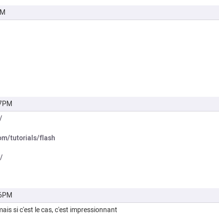
PM
37PM
/
om/tutorials/flash
/
36PM
 mais si c'est le cas, c'est impressionnant