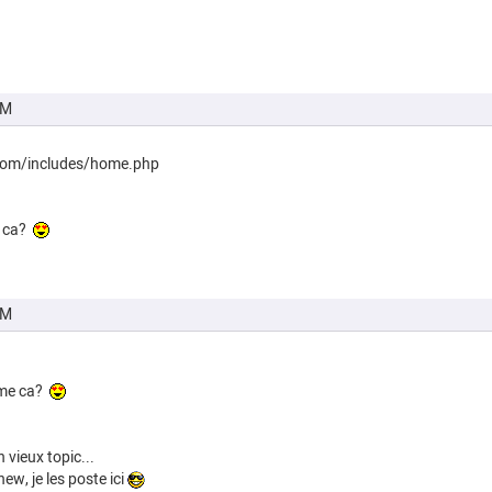
PM
com/includes/home.php
e ca?
PM
mme ca?
 vieux topic...
new, je les poste ici