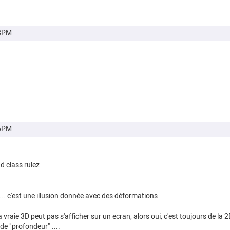
38PM
56PM
3d class rulez
... c'est une illusion donnée avec des déformations ....
la vraie 3D peut pas s'afficher sur un ecran, alors oui, c'est toujours de la 2D"
de "profondeur" ....