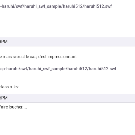
sp-haruhi/swf/haruhi_swf_sample/haruhi512/haruhi512.swf
39PM
ve mais si c'est le cas, c'est impressionnant
/psp-haruhi/swf/haruhi_swf_sample/haruhi512/haruhi512.swf
class rulez
36PM
ire loucher....