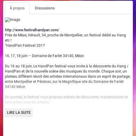
À propos
Discussions
http://www.festivalhandpan.com/
Près de Mèze, Hérault, 34, proche de Montpellier, un festival dédié au Hang
etc !
"HandPan Festival 2017
16, 17, 18 juin – Domaine de Farlet 34140, Mèze.
Du 16 au 18 juin, Le HandPan festival vous invite à la découverte du Hang /
HandPan et de la nouvelle scène des musiques du monde. Chaque soir, un
plateau différent réunit des artistes internationaux dans un esprit de partage,
entre Montpellier et Pézenas, sur le Magnifique site du Domaine de Farlet
34140 Mèze.
En journée, le festival vous propose ateliers de découverte, masterclasses et
rencontres avec les artistes."
"L’Univers des Sept Chakras
LIRE LA SUITE
Pendant le festival, l’Univers des Sept Chakras vous propose de découvrir des
artisans et praticiens alternatifs pour votre bien-être et votre développement
personnel.