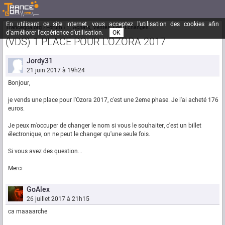
En utilisant ce site internet, vous acceptez l'utilisation des cookies afin
Trancegoa.org
Forum
::. Achats, Ventes, Loc, Echanges...
d'améliorer l'expérience d'utilisation.
OK
(VDS) 1 PLACE POUR L'OZORA 2017
Jordy31
21 juin 2017 à 19h24
Bonjour,
je vends une place pour l'Ozora 2017, c'est une 2eme phase. Je l'ai acheté 176
euros.
Je peux m'occuper de changer le nom si vous le souhaiter, c'est un billet
électronique, on ne peut le changer qu'une seule fois.
Si vous avez des question...
Merci
GoAlex
26 juillet 2017 à 21h15
ca maaaarche