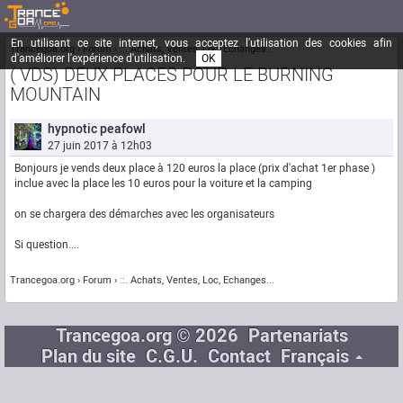
En utilisant ce site internet, vous acceptez l'utilisation des cookies afin
Trancegoa.org
Forum
::. Achats, Ventes, Loc, Echanges...
d'améliorer l'expérience d'utilisation.
OK
( VDS) DEUX PLACES POUR LE BURNING
MOUNTAIN
hypnotic peafowl
27 juin 2017 à 12h03
Bonjours je vends deux place à 120 euros la place (prix d'achat 1er phase )
inclue avec la place les 10 euros pour la voiture et la camping
on se chargera des démarches avec les organisateurs
Si question....
Trancegoa.org
Forum
::. Achats, Ventes, Loc, Echanges...
Trancegoa.org © 2026
Partenariats
Plan du site
C.G.U.
Contact
Français