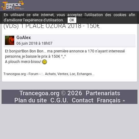
En utilisant ce site internet, vous acceptez l'utilisation des cookies afin
Trancegoa.org
Forum
::. Achats, Ventes, Loc, Echanges...
d'améliorer l'expérience d'utilisation.
OK
(VDS) 1 PLACE OZORA 2018 - 150€
GoAlex
06 juin 2018 à 18h07
Et bonjoir!Bon Bon Bon... ma première annonce a 170 n'ayant interressé
personne, je baisse le prix à 150€ ^_^
A plouch merci-bisou!
Trancegoa.org
Forum
::. Achats, Ventes, Loc, Echanges...
Trancegoa.org © 2026
Partenariats
Plan du site
C.G.U.
Contact
Français