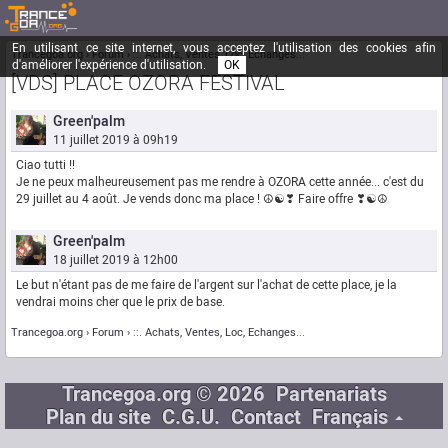
En utilisant ce site internet, vous acceptez l'utilisation des cookies afin
Trancegoa.org
Forum
::. Achats, Ventes, Loc, Echanges...
d'améliorer l'expérience d'utilisation.
OK
[VDS] PLACE OZORA FESTIVAL
Green'palm
11 juillet 2019 à 09h19
Ciao tutti !!
Je ne peux malheureusement pas me rendre à OZORA cette année... c'est du
29 juillet au 4 août. Je vends donc ma place ! ☮☯❣ Faire offre ❣☯☮
Green'palm
18 juillet 2019 à 12h00
Le but n'étant pas de me faire de l'argent sur l'achat de cette place, je la
vendrai moins cher que le prix de base.
Trancegoa.org
Forum
::. Achats, Ventes, Loc, Echanges...
Trancegoa.org © 2026
Partenariats
Plan du site
C.G.U.
Contact
Français