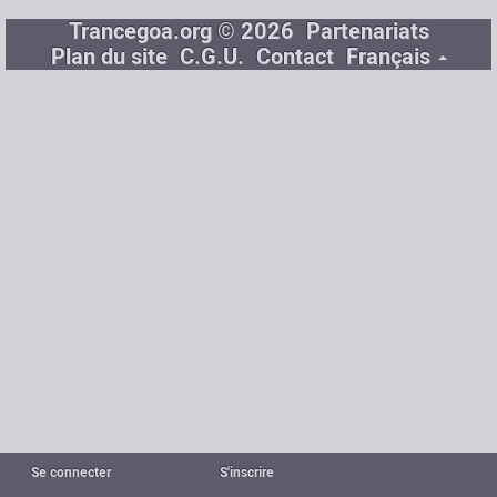
Trancegoa.org © 2026
Partenariats
Plan du site
C.G.U.
Contact
Français
Se connecter
S'inscrire