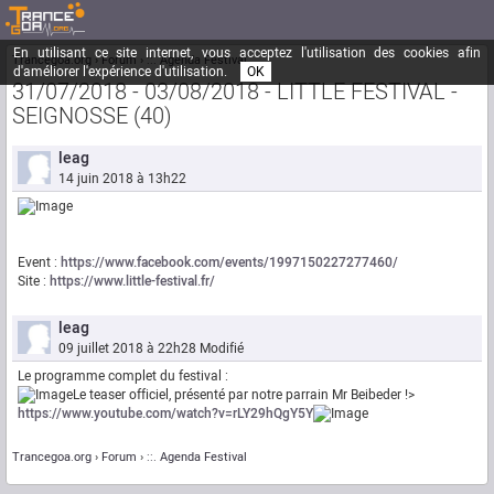
En utilisant ce site internet, vous acceptez l'utilisation des cookies afin
Trancegoa.org
Forum
::. Agenda Festival
d'améliorer l'expérience d'utilisation.
OK
31/07/2018 - 03/08/2018 - LITTLE FESTIVAL -
SEIGNOSSE (40)
leag
14 juin 2018 à 13h22
Event :
https://www.facebook.com/events/1997150227277460/
Site :
https://www.little-festival.fr/
leag
09 juillet 2018 à 22h28
Modifié
Le programme complet du festival :
Le teaser officiel, présenté par notre parrain Mr Beibeder !>
https://www.youtube.com/watch?v=rLY29hQgY5Y
Trancegoa.org
Forum
::. Agenda Festival