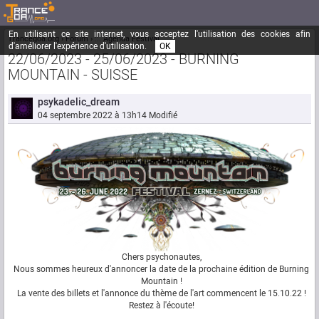
En utilisant ce site internet, vous acceptez l'utilisation des cookies afin
Trancegoa.org
Forum
::. Agenda Festival
d'améliorer l'expérience d'utilisation.
OK
22/06/2023 - 25/06/2023 - BURNING
MOUNTAIN - SUISSE
psykadelic_dream
04 septembre 2022 à 13h14
Modifié
Chers psychonautes,
Nous sommes heureux d'annoncer la date de la prochaine édition de Burning
Mountain !
La vente des billets et l'annonce du thème de l'art commencent le 15.10.22 !
Restez à l'écoute!