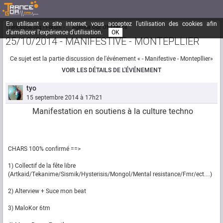
En utilisant ce site internet, vous acceptez l'utilisation des cookies afin
Trancegoa.org
Forum
::. Agenda Out Of Trance
d'améliorer l'expérience d'utilisation.
OK
25/10/2014 - MANIFESTIVE - MONTEPLLIER
Ce sujet est la partie discussion de l'événement « - Manifestive - Montepllier»
VOIR LES DÉTAILS DE L'ÉVÉNEMENT
tyo
15 septembre 2014 à 17h21
Manifestation en soutiens à la culture techno
CHARS 100% confirmé ==>
1) Collectif de la fête libre
(Artkaid/Tekanime/Sismik/Hysterisis/Mongol/Mental resistance/Fmr/ect....)
2) Alterview + Suce mon beat
3) MaloKor 6tm