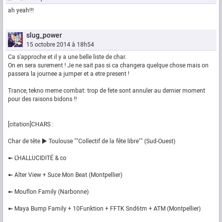
ah yeah!!!
slug_power
15 octobre 2014 à 18h54
Ca s'approche et il y a une belle liste de char.
On en sera surement ! Je ne sait pas si ca changera quelque chose mais on
passera la journee a jumper et a etre present !
Trance, tekno meme combat: trop de fete sont annuler au dernier moment
pour des raisons bidons !!
[citation]CHARS :
Char de tête ▶︎ Toulouse ""Collectif de la fête libre"" (Sud-Ouest)
➼ L'HALLUCIDITÉ & co
➼ Alter View + Suce Mon Beat (Montpellier)
➼ Mouflon Family (Narbonne)
➼ Maya Bump Family + 10Funktion + FFTK Snd6tm + ATM (Montpellier)