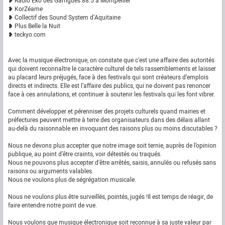
❥ Radio Eko des Garrigues 88.5 à Montpellier
❥ KorZéame
❥ Collectif des Sound System d’Aquitaine
❥ Plus Belle la Nuit
❥ teckyo.com
Avec la musique électronique, on constate que c'est une affaire des autorités
qui doivent reconnaître le caractère culturel de tels rassemblements et laisser
au placard leurs préjugés, face à des festivals qui sont créateurs d’emplois
directs et indirects. Elle est l’affaire des publics, qui ne doivent pas renoncer
face à ces annulations, et continuer à soutenir les festivals qui les font vibrer.
Comment développer et pérenniser des projets culturels quand mairies et
préfectures peuvent mettre à terre des organisateurs dans des délais allant
au-delà du raisonnable en invoquant des raisons plus ou moins discutables ?
Nous ne devons plus accepter que notre image soit ternie, auprès de l’opinion
publique, au point d’être craints, voir détestés ou traqués.
Nous ne pouvons plus accepter d’être arrêtés, saisis, annulés ou refusés sans
raisons ou arguments valables.
Nous ne voulons plus de ségrégation musicale.
Nous ne voulons plus être surveillés, pointés, jugés !Il est temps de réagir, de
faire entendre notre point de vue.
Nous voulons que musique électronique soit reconnue à sa juste valeur par