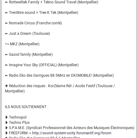
➼ Rottweiltek Family + Tekno Sound Travel (Montpellier)
➼ Trentktre sound + Tree K Tek (Montpellier)
➼ Nomade Circus (Franche conté)
➼ Just a Dream (Toulouse)
=> MKZ (Montpellier)
➼ Gazoil family (Montpellier)
➼ Imagine Your Sky (OFFICIAL) (Montpellier)
➼ Radio Eko des Garrigues 88.5MHz en EKOMOBILE! (Montpellier)
✚ Réduction des risques : KorZéame Rdr / Accès Festif (Toulouse /
Montpellier)
ILS NOUS SOUTIENNENT :
❥ Technopol
❥ Techno Plus
❥ S.P.A.M.E. (Syndicat Professionnel des Acteurs des Musiques Électroniques)
❥ FREEFORM ->
http://sound-system-unity.forumactif.org/forum