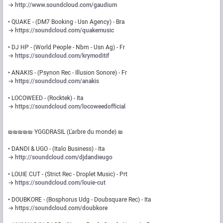
→
http://www.soundcloud.com/gaudium
• QUAKE - (DM7 Booking - Usn Agency) - Bra
→
https://soundcloud.com/quakemusic
• DJ HP - (World People - Nbm - Usn Ag) - Fr
→
https://soundcloud.com/krymoditif
• ANAKIS - (Psynon Rec - Illusion Sonore) - Fr
→
https://soundcloud.com/anakis
• LOCOWEED - (Rocktek) - Ita
→
https://soundcloud.com/locoweedofficial
₪₪₪₪₪ YGGDRASIL (L'arbre du monde) ₪
• DANDI & UGO - (Italo Business) - Ita
→
http://soundcloud.com/djdandieugo
• LOUIE CUT - (Strict Rec - Droplet Music) - Prt
→
https://soundcloud.com/louie-cut
• DOUBKORE - (Bosphorus Udg - Doubsquare Rec) - Ita
→
https://soundcloud.com/doubkore