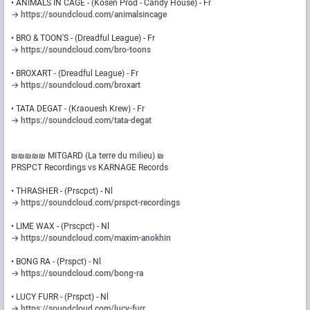
• ANIMALS IN CAGE - (Kosen Prod - Candy House) - Fr
→
https://soundcloud.com/animalsincage
• BRO & TOON'S - (Dreadful League) - Fr
→
https://soundcloud.com/bro-toons
• BROXART - (Dreadful League) - Fr
→
https://soundcloud.com/broxart
• TATA DEGAT - (Kraouesh Krew) - Fr
→
https://soundcloud.com/tata-degat
₪₪₪₪₪ MITGARD (La terre du milieu) ₪
PRSPCT Recordings vs KARNAGE Records
• THRASHER - (Prscpct) - Nl
→
https://soundcloud.com/prspct-recordings
• LIME WAX - (Prscpct) - Nl
→
https://soundcloud.com/maxim-anokhin
• BONG RA - (Prspct) - Nl
→
https://soundcloud.com/bong-ra
• LUCY FURR - (Prspct) - Nl
→
https://soundcloud.com/lucy-furr