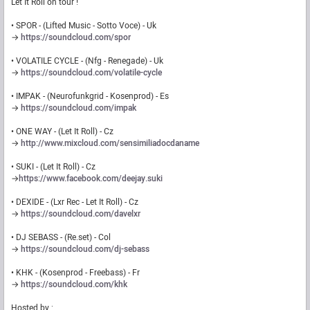
Let It Roll on tour !
• SPOR - (Lifted Music - Sotto Voce) - Uk
→
https://soundcloud.com/spor
• VOLATILE CYCLE - (Nfg - Renegade) - Uk
→
https://soundcloud.com/volatile-cycle
• IMPAK - (Neurofunkgrid - Kosenprod) - Es
→
https://soundcloud.com/impak
• ONE WAY - (Let It Roll) - Cz
→
http://www.mixcloud.com/sensimiliadocdaname
• SUKI - (Let It Roll) - Cz
→
https://www.facebook.com/deejay.suki
• DEXIDE - (Lxr Rec - Let It Roll) - Cz
→
https://soundcloud.com/davelxr
• DJ SEBASS - (Re.set) - Col
→
https://soundcloud.com/dj-sebass
• KHK - (Kosenprod - Freebass) - Fr
→
https://soundcloud.com/khk
Hosted by :