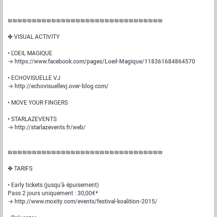
₪₪₪₪₪₪₪₪₪₪₪₪₪₪₪₪₪₪₪₪₪₪₪₪₪₪₪₪₪₪₪₪
✤ VISUAL ACTIVITY
• L'OEIL MAGIQUE
→
https://www.facebook.com/pages/Loeil-Magique/118361684864570
• ECHOVISUELLE VJ
→
http://echovisuellevj.over-blog.com/
• MOVE YOUR FINGERS
• STARLAZEVENTS
→
http://starlazevents.fr/web/
₪₪₪₪₪₪₪₪₪₪₪₪₪₪₪₪₪₪₪₪₪₪₪₪₪₪₪₪₪₪₪₪
✤ TARIFS
• Early tickets (jusqu'à épuisement)
Pass 2 jours uniquement : 30,00€*
→
http://www.moxity.com/events/festival-koalition-2015/