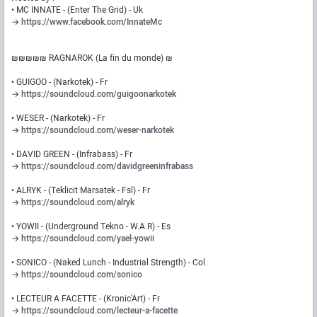
• MC INNATE - (Enter The Grid) - Uk
→
https://www.facebook.com/InnateMc
₪₪₪₪₪ RAGNAROK (La fin du monde) ₪
• GUIGOO - (Narkotek) - Fr
→
https://soundcloud.com/guigoonarkotek
• WESER - (Narkotek) - Fr
→
https://soundcloud.com/weser-narkotek
• DAVID GREEN - (Infrabass) - Fr
→
https://soundcloud.com/davidgreeninfrabass
• ALRYK - (Teklicit Marsatek - Fsl) - Fr
→
https://soundcloud.com/alryk
• YOWII - (Underground Tekno - W.A.R) - Es
→
https://soundcloud.com/yael-yowii
• SONICO - (Naked Lunch - Industrial Strength) - Col
→
https://soundcloud.com/sonico
• LECTEUR A FACETTE - (Kronic'Art) - Fr
→
https://soundcloud.com/lecteur-a-facette