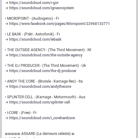
→
https://soundcloud.com/i-gor
→
https://soundcloud.com/igneonsystem
• MICROPOINT - (Audiogenic) - Fr
→
https://www.facebook.com/pages/Micropoint/22968133771
• LE BASK - (Pskt - Astrofonik) - Fr
→
https://soundcloud.com/lebask
• THE OUTSIDE AGENCY - (The Third Movement) - Nl
→
https://soundcloud.com/the-outside-agency
• THE DJ PRODUCER - (The Third Movement) - Uk
→
https://soundcloud.com/the-dj-producer
• ANDY THE CORE - (Brutale - Karnage Rec) - Ita
→
https://soundcloud.com/andythecore
• SPLINTER CELL - (Karnage - Motormouth) - Aus
→
https://soundcloud.com/splinter-cell
• I-CORE - (Free) - Fr
→
https://soundcloud.com/i_corehardcore
₪₪₪₪₪ ASGARD (La demeure celeste) ₪