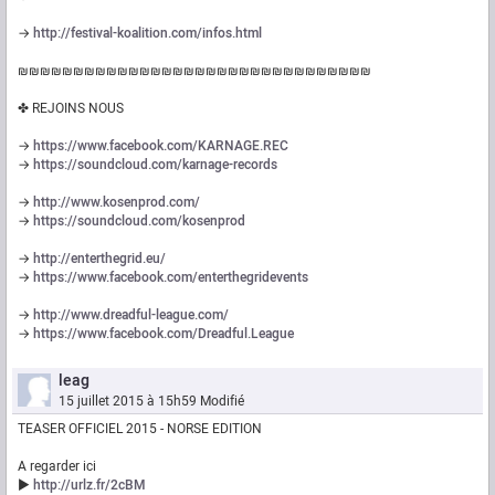
→
http://festival-koalition.com/infos.html
₪₪₪₪₪₪₪₪₪₪₪₪₪₪₪₪₪₪₪₪₪₪₪₪₪₪₪₪₪₪₪₪
✤ REJOINS NOUS
→
https://www.facebook.com/KARNAGE.REC
→
https://soundcloud.com/karnage-records
→
http://www.kosenprod.com/
→
https://soundcloud.com/kosenprod
→
http://enterthegrid.eu/
→
https://www.facebook.com/enterthegridevents
→
http://www.dreadful-league.com/
→
https://www.facebook.com/Dreadful.League
leag
15 juillet 2015 à 15h59
Modifié
TEASER OFFICIEL 2015 - NORSE EDITION
A regarder ici
►
http://urlz.fr/2cBM