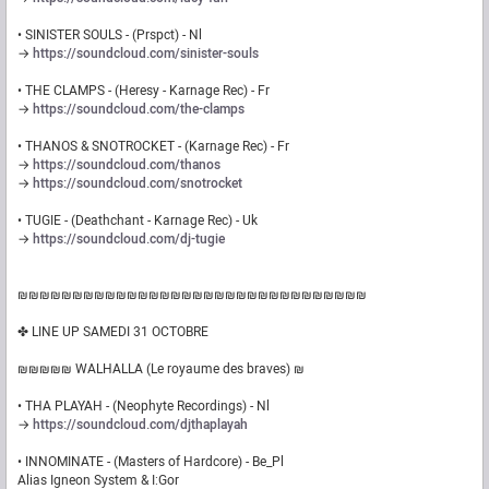
• SINISTER SOULS - (Prspct) - Nl
→
https://soundcloud.com/sinister-souls
• THE CLAMPS - (Heresy - Karnage Rec) - Fr
→
https://soundcloud.com/the-clamps
• THANOS & SNOTROCKET - (Karnage Rec) - Fr
→
https://soundcloud.com/thanos
→
https://soundcloud.com/snotrocket
• TUGIE - (Deathchant - Karnage Rec) - Uk
→
https://soundcloud.com/dj-tugie
₪₪₪₪₪₪₪₪₪₪₪₪₪₪₪₪₪₪₪₪₪₪₪₪₪₪₪₪₪₪₪₪
✤ LINE UP SAMEDI 31 OCTOBRE
₪₪₪₪₪ WALHALLA (Le royaume des braves) ₪
• THA PLAYAH - (Neophyte Recordings) - Nl
→
https://soundcloud.com/djthaplayah
• INNOMINATE - (Masters of Hardcore) - Be_Pl
Alias Igneon System & I:Gor