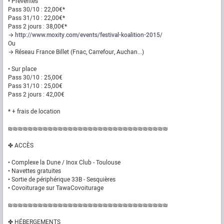
• Préventes
Pass 30/10 : 22,00€*
Pass 31/10 : 22,00€*
Pass 2 jours : 38,00€*
→
http://www.moxity.com/events/festival-koalition-2015/
Ou
→ Réseau France Billet (Fnac, Carrefour, Auchan...)
• Sur place
Pass 30/10 : 25,00€
Pass 31/10 : 25,00€
Pass 2 jours : 42,00€
* + frais de location
₪₪₪₪₪₪₪₪₪₪₪₪₪₪₪₪₪₪₪₪₪₪₪₪₪₪₪₪₪₪₪₪
✤ ACCÈS
• Complexe la Dune / Inox Club - Toulouse
• Navettes gratuites
• Sortie de périphérique 33B - Sesquières
• Covoiturage sur TawaCovoiturage
₪₪₪₪₪₪₪₪₪₪₪₪₪₪₪₪₪₪₪₪₪₪₪₪₪₪₪₪₪₪₪₪
✤ HÉBERGEMENTS