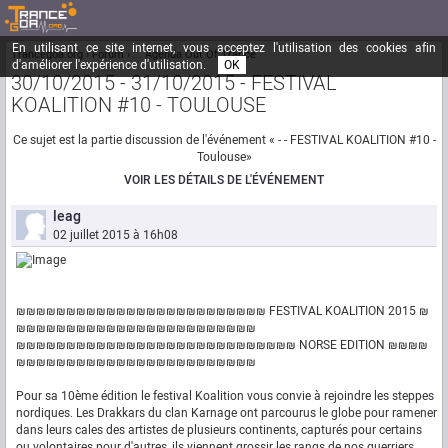
En utilisant ce site internet, vous acceptez l'utilisation des cookies afin
Trancegoa.org
Forum
::. Agenda Out Of Trance
d'améliorer l'expérience d'utilisation.
OK
30/10/2015 - 31/10/2015 - FESTIVAL
KOALITION #10 - TOULOUSE
Ce sujet est la partie discussion de l'événement « - - FESTIVAL KOALITION #10 -
Toulouse»
VOIR LES DÉTAILS DE L'ÉVÉNEMENT
leag
02 juillet 2015 à 16h08
₪₪₪₪₪₪₪₪₪₪₪₪₪₪₪₪₪₪₪₪₪₪₪₪₪ FESTIVAL KOALITION 2015 ₪
₪₪₪₪₪₪₪₪₪₪₪₪₪₪₪₪₪₪₪₪₪₪₪₪
₪₪₪₪₪₪₪₪₪₪₪₪₪₪₪₪₪₪₪₪₪₪₪₪₪₪₪₪ NORSE EDITION ₪₪₪₪
₪₪₪₪₪₪₪₪₪₪₪₪₪₪₪₪₪₪₪₪₪₪₪₪
Pour sa 10ème édition le festival Koalition vous convie à rejoindre les steppes
nordiques. Les Drakkars du clan Karnage ont parcourus le globe pour ramener
dans leurs cales des artistes de plusieurs continents, capturés pour certains
ou volontaires pour d'autres, ils viennent grossir les rangs de nos guerriers