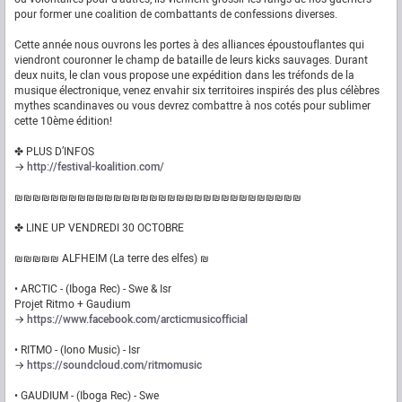
pour former une coalition de combattants de confessions diverses.
Cette année nous ouvrons les portes à des alliances époustouflantes qui
viendront couronner le champ de bataille de leurs kicks sauvages. Durant
deux nuits, le clan vous propose une expédition dans les tréfonds de la
musique électronique, venez envahir six territoires inspirés des plus célèbres
mythes scandinaves ou vous devrez combattre à nos cotés pour sublimer
cette 10ème édition!
✤ PLUS D’INFOS
→
http://festival-koalition.com/
₪₪₪₪₪₪₪₪₪₪₪₪₪₪₪₪₪₪₪₪₪₪₪₪₪₪₪₪₪₪₪₪
✤ LINE UP VENDREDI 30 OCTOBRE
₪₪₪₪₪ ALFHEIM (La terre des elfes) ₪
• ARCTIC - (Iboga Rec) - Swe & Isr
Projet Ritmo + Gaudium
→
https://www.facebook.com/arcticmusicofficial
• RITMO - (Iono Music) - Isr
→
https://soundcloud.com/ritmomusic
• GAUDIUM - (Iboga Rec) - Swe