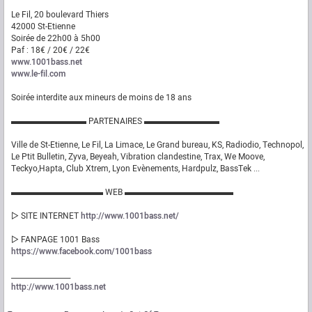
Le Fil, 20 boulevard Thiers
42000 St-Etienne
Soirée de 22h00 à 5h00
Paf : 18€ / 20€ / 22€
www.1001bass.net
www.le-fil.com
Soirée interdite aux mineurs de moins de 18 ans
▬▬▬▬▬▬▬▬▬ PARTENAIRES ▬▬▬▬▬▬▬▬▬
Ville de St-Etienne, Le Fil, La Limace, Le Grand bureau, KS, Radiodio, Technopol,
Le Ptit Bulletin, Zyva, Beyeah, Vibration clandestine, Trax, We Moove,
Teckyo,Hapta, Club Xtrem, Lyon Evènements, Hardpulz, BassTek ...
▬▬▬▬▬▬▬▬▬▬▬ WEB ▬▬▬▬▬▬▬▬▬▬▬▬▬
▷ SITE INTERNET
http://www.1001bass.net/
▷ FANPAGE 1001 Bass
https://www.facebook.com/1001bass
_________________
http://www.1001bass.net