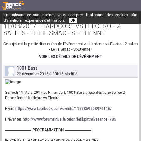
En utilisant ce site internet, vous acceptez l'utilisation des cookies afin
Trancegoa.org
Forum
::. Agenda Out Of Trance
d'améliorer l'expérience d'utilisation.
OK
11/03/2017 - HARDCORE VS ELECTRO - 2
SALLES - LE FIL SMAC - ST-ETIENNE
Ce sujet est la partie discussion de l'événement « - Hardcore vs Electro - 2 salles
- Le Fil Smac - St-Etienne»
VOIR LES DÉTAILS DE L'ÉVÉNEMENT
1001 Bass
22 décembre 2016 à 00h16
Modifié
Samedi 11 Mars 2017 Le Fil smac & 1001 Bass présentent une soirée 2
Dancelfoors Hardcore vs Electro
Event
https://www.facebook.com/events/1177859508976116/
Préventes
http://www.forumsirius.fr/orion/lefil.phtml?seance=785
▬▬▬▬▬▬▬ PROGRAMMATION ▬▬▬▬▬▬▬
► SCENE 1 : HARDTECK / HARDCORE / FRENCH CORE