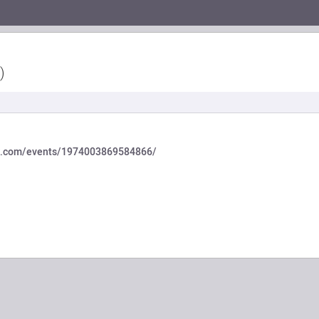
)
ok.com/events/1974003869584866/