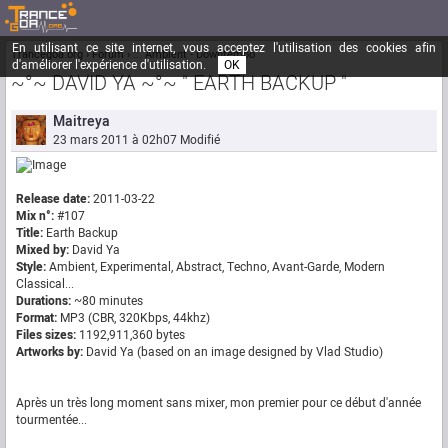
En utilisant ce site internet, vous acceptez l'utilisation des cookies afin
Trancegoa.org
Forum
::. Ambient - Downtempo
d'améliorer l'expérience d'utilisation.
OK
~°~ DAVID YA ~°~ " EARTH BACKUP "
Maitreya
23 mars 2011 à 02h07
Modifié
Release date:
2011-03-22
Mix n°:
#107
Title:
Earth Backup
Mixed by:
David Ya
Style:
Ambient, Experimental, Abstract, Techno, Avant-Garde, Modern
Classical...
Durations:
~80 minutes
Format:
MP3 (CBR, 320Kbps, 44khz)
Files sizes:
1192,911,360 bytes
Artworks by:
David Ya (based on an image designed by Vlad Studio)
Après un très long moment sans mixer, mon premier pour ce début d'année
tourmentée...