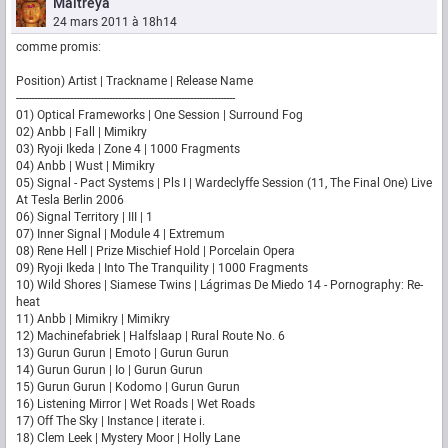
Maitreya
24 mars 2011 à 18h14
comme promis:
Position) Artist | Trackname | Release Name
-------------------------------------------------------------------------
01) Optical Frameworks | One Session | Surround Fog
02) Anbb | Fall | Mimikry
03) Ryoji Ikeda | Zone 4 | 1000 Fragments
04) Anbb | Wust | Mimikry
05) Signal - Pact Systems | Pls I | Wardeclyffe Session (11, The Final One) Live
At Tesla Berlin 2006
06) Signal Territory | III | 1
07) Inner Signal | Module 4 | Extremum
08) Rene Hell | Prize Mischief Hold | Porcelain Opera
09) Ryoji Ikeda | Into The Tranquility | 1000 Fragments
10) Wild Shores | Siamese Twins | Lágrimas De Miedo 14 - Pornography: Re-
heat
11) Anbb | Mimikry | Mimikry
12) Machinefabriek | Halfslaap | Rural Route No. 6
13) Gurun Gurun | Emoto | Gurun Gurun
14) Gurun Gurun | Io | Gurun Gurun
15) Gurun Gurun | Kodomo | Gurun Gurun
16) Listening Mirror | Wet Roads | Wet Roads
17) Off The Sky | Instance | iterate i.
18) Clem Leek | Mystery Moor | Holly Lane