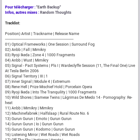
Pour télécharger :
"Earth Backup"
Infos, autres mixes :
Random Thoughts
Tracklist:
Position) Artist | Trackname | Release Name
-------------------------------------------------------------------------
01) Optical Frameworks | One Session | Surround Fog
02) Anbb | Fall | Mimikry
03) Ryoji Ikeda | Zone 4 | 1000 Fragments
04) Anbb | Wust | Mimikry
05) Signal - Pact Systems | Pls I | Wardeclyffe Session (11, The Final One) Live
At Tesla Berlin 2006
06) Signal Territory | III | 1
07) Inner Signal | Module 4 | Extremum
08) Rene Hell | Prize Mischief Hold | Porcelain Opera
09) Ryoji Ikeda | Into The Tranquility | 1000 Fragments
10) Wild Shores | Siamese Twins | Lágrimas De Miedo 14 - Pornography: Re-
heat
11) Anbb | Mimikry | Mimikry
12) Machinefabriek | Halfslaap | Rural Route No. 6
13) Gurun Gurun | Emoto | Gurun Gurun
14) Gurun Gurun | Io | Gurun Gurun
15) Gurun Gurun | Kodomo | Gurun Gurun
16) Listening Mirror | Wet Roads | Wet Roads