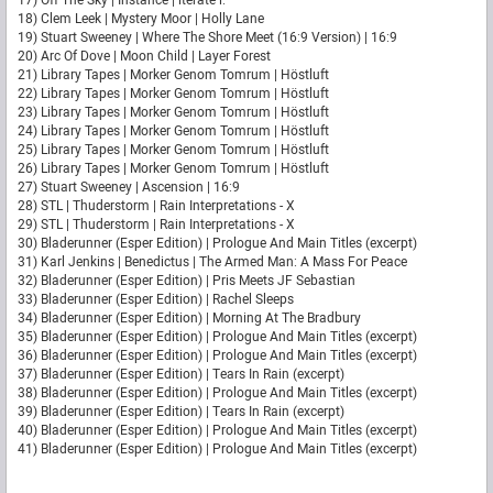
17) Off The Sky | Instance | iterate i.
18) Clem Leek | Mystery Moor | Holly Lane
19) Stuart Sweeney | Where The Shore Meet (16:9 Version) | 16:9
20) Arc Of Dove | Moon Child | Layer Forest
21) Library Tapes | Morker Genom Tomrum | Höstluft
22) Library Tapes | Morker Genom Tomrum | Höstluft
23) Library Tapes | Morker Genom Tomrum | Höstluft
24) Library Tapes | Morker Genom Tomrum | Höstluft
25) Library Tapes | Morker Genom Tomrum | Höstluft
26) Library Tapes | Morker Genom Tomrum | Höstluft
27) Stuart Sweeney | Ascension | 16:9
28) STL | Thuderstorm | Rain Interpretations - X
29) STL | Thuderstorm | Rain Interpretations - X
30) Bladerunner (Esper Edition) | Prologue And Main Titles (excerpt)
31) Karl Jenkins | Benedictus | The Armed Man: A Mass For Peace
32) Bladerunner (Esper Edition) | Pris Meets JF Sebastian
33) Bladerunner (Esper Edition) | Rachel Sleeps
34) Bladerunner (Esper Edition) | Morning At The Bradbury
35) Bladerunner (Esper Edition) | Prologue And Main Titles (excerpt)
36) Bladerunner (Esper Edition) | Prologue And Main Titles (excerpt)
37) Bladerunner (Esper Edition) | Tears In Rain (excerpt)
38) Bladerunner (Esper Edition) | Prologue And Main Titles (excerpt)
39) Bladerunner (Esper Edition) | Tears In Rain (excerpt)
40) Bladerunner (Esper Edition) | Prologue And Main Titles (excerpt)
41) Bladerunner (Esper Edition) | Prologue And Main Titles (excerpt)