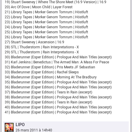
19) Stuart Sweeney | Where The Shore Meet (16:9 Version) | 16:9
20) Arc Of Dove | Moon Child | Layer Forest
21) Library Tapes | Morker Genom Tomrum | Höstluft
22) Library Tapes | Morker Genom Tomrum | Höstluft
23) Library Tapes | Morker Genom Tomrum | Höstluft
24) Library Tapes | Morker Genom Tomrum | Höstluft
25) Library Tapes | Morker Genom Tomrum | Höstluft
26) Library Tapes | Morker Genom Tomrum | Höstluft
27) Stuart Sweeney | Ascension | 16:9
28) STL | Thuderstorm | Rain Interpretations - X
29) STL | Thuderstorm | Rain Interpretations - X
30) Bladerunner (Esper Edition) | Prologue And Main Titles (excerpt)
31) Karl Jenkins | Benedictus | The Armed Man: A Mass For Peace
32) Bladerunner (Esper Edition) | Pris Meets JF Sebastian
33) Bladerunner (Esper Edition) | Rachel Sleeps
34) Bladerunner (Esper Edition) | Morning At The Bradbury
35) Bladerunner (Esper Edition) | Prologue And Main Titles (excerpt)
36) Bladerunner (Esper Edition) | Prologue And Main Titles (excerpt)
37) Bladerunner (Esper Edition) | Tears In Rain (excerpt)
38) Bladerunner (Esper Edition) | Prologue And Main Titles (excerpt)
39) Bladerunner (Esper Edition) | Tears In Rain (excerpt)
40) Bladerunner (Esper Edition) | Prologue And Main Titles (excerpt)
41) Bladerunner (Esper Edition) | Prologue And Main Titles (excerpt)
LIPO
26 mars 2011 à 14h40