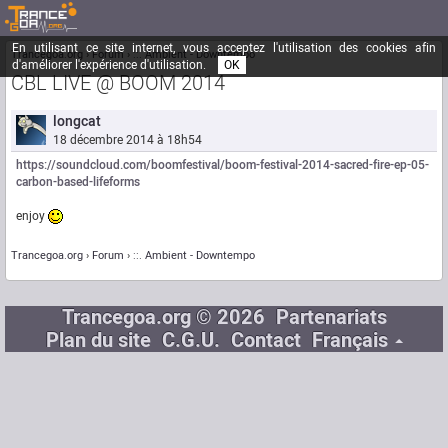
En utilisant ce site internet, vous acceptez l'utilisation des cookies afin
Trancegoa.org
Forum
::. Ambient - Downtempo
d'améliorer l'expérience d'utilisation.
OK
CBL LIVE @ BOOM 2014
longcat
18 décembre 2014 à 18h54
https://soundcloud.com/boomfestival/boom-festival-2014-sacred-fire-ep-05-
carbon-based-lifeforms
enjoy
Trancegoa.org
Forum
::. Ambient - Downtempo
Trancegoa.org © 2026
Partenariats
Plan du site
C.G.U.
Contact
Français