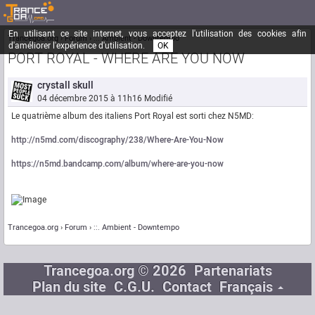
En utilisant ce site internet, vous acceptez l'utilisation des cookies afin
Trancegoa.org
Forum
::. Ambient - Downtempo
d'améliorer l'expérience d'utilisation.
OK
PORT ROYAL - WHERE ARE YOU NOW
crystall skull
04 décembre 2015 à 11h16
Modifié
Le quatrième album des italiens Port Royal est sorti chez N5MD:
http://n5md.com/discography/238/Where-Are-You-Now
https://n5md.bandcamp.com/album/where-are-you-now
Trancegoa.org
Forum
::. Ambient - Downtempo
Trancegoa.org © 2026
Partenariats
Plan du site
C.G.U.
Contact
Français