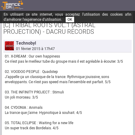
En utilisant ce site internet, vous acceptez l'utilisation des cookies afin
Trancegoa.org
Forum
::. Critiques d albums
d'améliorer l'expérience d'utilisation.
OK
[C] TRIBAL ROOTS VOL.1 (ASTRAL
PROJECTION) - DACRU RECORDS
Technobyl
01 février 2015 à 17h47
01. X-DREAM : Our own happiness
Ce n’est pas le meilleur tube du groupe mais il est agréable à écouter. 3/5
02. VOODOO PEOPLE : Quadstep
J’appelle ça un classique de la trance. Rythmique jouissive, sons
enveloppants. Ce n’est pas speed mais l’ensemble est parfait. 5/5
03. THE INFINITY PROJECT : Stimuli
Un joli morceau. 3/5
04. CYDONIA : Animals
La trance que j’aime. Hypnotique à souhait. 4/5
05. TOTAL ECLIPSE : Waiting for a new life
Un super track des Bordelais. 4/5