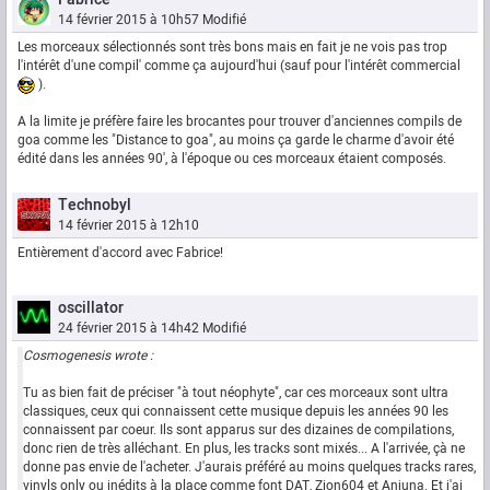
14 février 2015 à 10h57
Modifié
Les morceaux sélectionnés sont très bons mais en fait je ne vois pas trop
l'intérêt d'une compil' comme ça aujourd'hui (sauf pour l'intérêt commercial
).
A la limite je préfère faire les brocantes pour trouver d'anciennes compils de
goa comme les "Distance to goa", au moins ça garde le charme d'avoir été
édité dans les années 90', à l'époque ou ces morceaux étaient composés.
Technobyl
14 février 2015 à 12h10
Entièrement d'accord avec Fabrice!
oscillator
24 février 2015 à 14h42
Modifié
Cosmogenesis wrote :
Tu as bien fait de préciser "à tout néophyte", car ces morceaux sont ultra
classiques, ceux qui connaissent cette musique depuis les années 90 les
connaissent par coeur. Ils sont apparus sur des dizaines de compilations,
donc rien de très alléchant. En plus, les tracks sont mixés... A l'arrivée, çà ne
donne pas envie de l'acheter. J'aurais préféré au moins quelques tracks rares,
vinyls only ou inédits à la place comme font DAT, Zion604 et Anjuna. Et j'ai