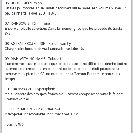
06. DOOF : Let’s turn on
Un très joli morceau que j’avais découvert sur le Goa-Head volume 2 avec un
peu de retard… (Noël 2001 !) 3/5
07. RAINBOW SPIRIT : Prana
Encore une belle sélection. Dans la même lignée que les précédents tracks.
3/5
08. ASTRAL PROJECTION : People can fly
Chaque être humain devrait connaître ce tube… 5/5
09. MAN WITH NO NAME : Teleport
L’un des meilleurs morceaux que je connaisse. Il est difficile de décrire toutes
les émotions ressenties en écoutant cette perfection. Il était passé sur la
skyrave en septembre 98, au moment de la Techno Parade. Le bon vieux
temps…
10. TRANSWAVE : Hypersphere
Y a-t-il encore des groupes français qui savent composer comme le faisait
Transwave ? 4/5
11. ELECTRIC UNIVERSE : One love
Intemporel. Indémodable. Infiniment beau. 4/5
Total : 3,9/5