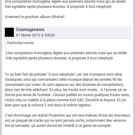
Une compilation homogène, légère aux premiers abords mais qui se révèle
très agréable après plusieurs écoutes. A proposer à tout néophyte.
Vivement le prochain album d'Astral!
Cosmogenesis
01 février 2015 à 20h30
Technobyl wrote :
Une compilation homogène, légère aux premiers abords mais qui se révèle
très agréable après plusieurs écoutes. A proposer à tout néophyte.
Tu as bien fait de préciser "à tout néophyte", car ces morceaux sont ultra
classiques, ceux qui connaissent cette musique depuis les années 90 les
connaissent par coeur. Ils sont apparus sur des dizaines de compilations,
donc rien de très alléchant. En plus, les tracks sont mixés... A l'arrivée, çà ne
donne pas envie de l'acheter. J'aurais préféré au moins quelques tracks rares,
vinyls only ou inédits à la place comme font DAT, Zion604 et Anjuna. Et j'ai
bien peur que le volume 2 soit dans le même registre...
C'est dommage, car Astral Projection qui ont eux-mêmes choisi les morceaux
ont un paquet de tracks qui ne sont jamais sortis, notamment des versions
live et remixées. çà aurait donné de l'intérêt à ce genre de compile.