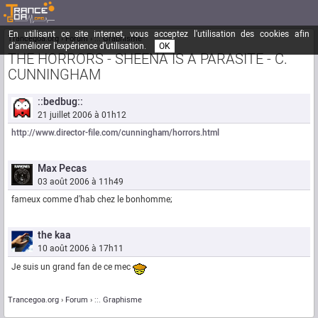
En utilisant ce site internet, vous acceptez l'utilisation des cookies afin
Trancegoa.org
Forum
::. Graphisme
d'améliorer l'expérience d'utilisation.
OK
THE HORRORS - SHEENA IS A PARASITE - C.
CUNNINGHAM
::bedbug::
21 juillet 2006 à 01h12
http://www.director-file.com/cunningham/horrors.html
Max Pecas
03 août 2006 à 11h49
fameux comme d'hab chez le bonhomme;
the kaa
10 août 2006 à 17h11
Je suis un grand fan de ce mec
Trancegoa.org
Forum
::. Graphisme