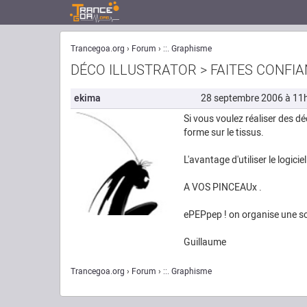
Trancegoa.org
Forum
::. Graphisme
DÉCO ILLUSTRATOR > FAITES CONFI
ekima
28 septembre 2006 à 11
Si vous voulez réaliser des dé
forme sur le tissus.
L'avantage d'utiliser le logici
A VOS PINCEAUx .
ePEPpep ! on organise une soi
Guillaume
Trancegoa.org
Forum
::. Graphisme