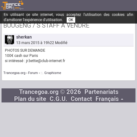
En utilisant ce site internet, vous acceptez l'utilisation des cookies afin
Trancegoa.org
Forum
::. Graphisme
d'améliorer l'expérience d'utilisation.
OK
BUUGENG / S STAFF A VENDRE
sherkan
13 mars 2015 à 19h22
Modifié
PHOTOS SUR DEMANDE
100€ cash sur Paris
si intéressé : jr.bettie@club-internet.fr
Trancegoa.org
Forum
::. Graphisme
Trancegoa.org © 2026
Partenariats
Plan du site
C.G.U.
Contact
Français