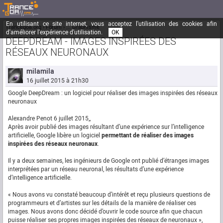
En utilisant ce site internet, vous acceptez l'utilisation des cookies afin
Trancegoa.org
Forum
::. Graphisme
d'améliorer l'expérience d'utilisation.
OK
DEEPDREAM - IMAGES INSPIRÉES DES
RÉSEAUX NEURONAUX
milamila
16 juillet 2015 à 21h30
Google DeepDream : un logiciel pour réaliser des images inspirées des réseaux
neuronaux
Alexandre Penot 6 juillet 2015,,
Après avoir publié des images résultant d’une expérience sur l’intelligence
artificielle, Google libère un logiciel
permettant de réaliser des images
inspirées des réseaux neuronaux
.
Il y a deux semaines, les ingénieurs de Google ont publié d’étranges images
interprétées par un réseau neuronal, les résultats d’une expérience
d’intelligence artificielle.
« Nous avons vu constaté beaucoup d’intérêt et reçu plusieurs questions de
programmeurs et d’artistes sur les détails de la manière de réaliser ces
images. Nous avons donc décidé d’ouvrir le code source afin que chacun
puisse réaliser ses propres images inspirées des réseaux de neuronaux »,