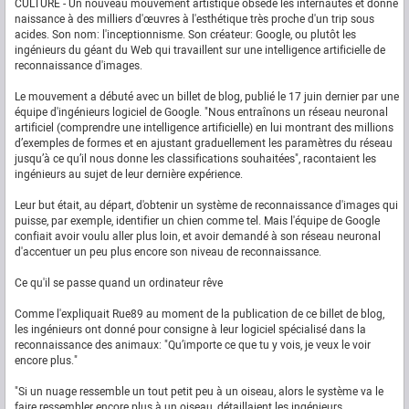
CULTURE - Un nouveau mouvement artistique obsède les internautes et donne
naissance à des milliers d'œuvres à l'esthétique très proche d'un trip sous
acides. Son nom: l'inceptionnisme. Son créateur: Google, ou plutôt les
ingénieurs du géant du Web qui travaillent sur une intelligence artificielle de
reconnaissance d'images.
Le mouvement a débuté avec un billet de blog, publié le 17 juin dernier par une
équipe d'ingénieurs logiciel de Google. "Nous entraînons un réseau neuronal
artificiel (comprendre une intelligence artificielle) en lui montrant des millions
d’exemples de formes et en ajustant graduellement les paramètres du réseau
jusqu’à ce qu’il nous donne les classifications souhaitées", racontaient les
ingénieurs au sujet de leur dernière expérience.
Leur but était, au départ, d'obtenir un système de reconnaissance d'images qui
puisse, par exemple, identifier un chien comme tel. Mais l'équipe de Google
confiait avoir voulu aller plus loin, et avoir demandé à son réseau neuronal
d'accentuer un peu plus encore son niveau de reconnaissance.
Ce qu'il se passe quand un ordinateur rêve
Comme l'expliquait Rue89 au moment de la publication de ce billet de blog,
les ingénieurs ont donné pour consigne à leur logiciel spécialisé dans la
reconnaissance des animaux: "Qu’importe ce que tu y vois, je veux le voir
encore plus."
"Si un nuage ressemble un tout petit peu à un oiseau, alors le système va le
faire ressembler encore plus à un oiseau, détaillaient les ingénieurs