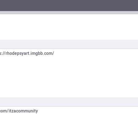
s://rhodepsyart.imgbb.com/
.com/itzacommunity