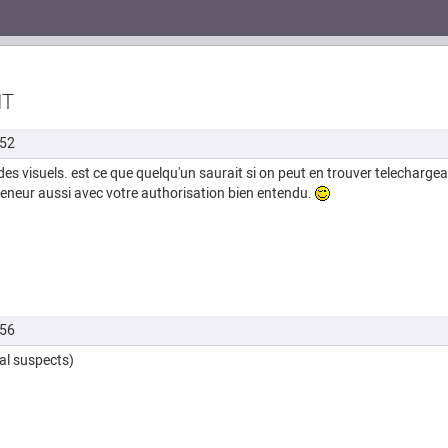
NT
h52
des visuels. est ce que quelqu'un saurait si on peut en trouver telecharge
preneur aussi avec votre authorisation bien entendu.
h56
ual suspects)