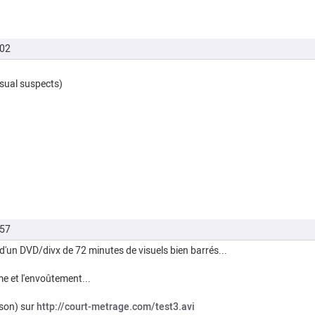
h02
isual suspects)
h57
 d'un DVD/divx de 72 minutes de visuels bien barrés...
me et l'envoûtement...
 son) sur
http://court-metrage.com/test3.avi