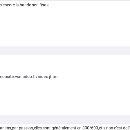
as encore la bande son finale...
.monsite.wanadoo.fr/index.jhtml
es anims,par passion,elles sont généralement en 800*600,et sinon c'est de