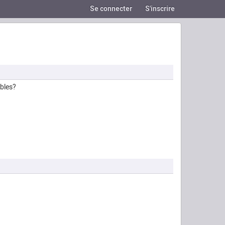
Se connecter
S'inscrire
ables?