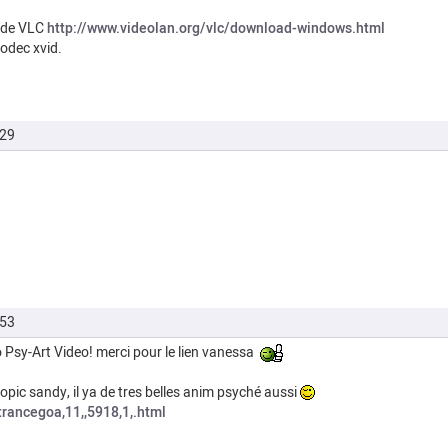
r de VLC
http://www.videolan.org/vlc/download-windows.html
codec xvid.
h29
!
h53
o Psy-Art Video! merci pour le lien vanessa
topic sandy, il ya de tres belles anim psyché aussi
trancegoa,11,,5918,1,.html