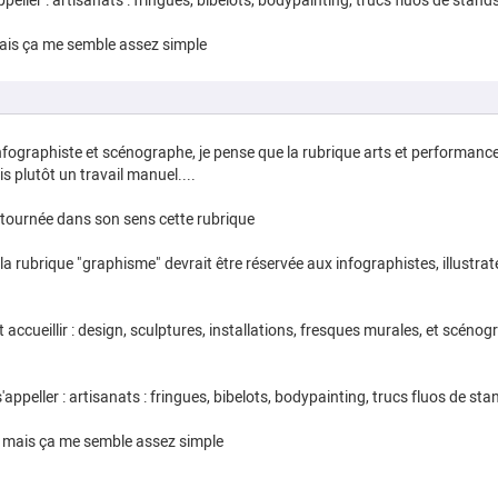
peller : artisanats : fringues, bibelots, bodypainting, trucs fluos de stand
mais ça me semble assez simple
infographiste et scénographe, je pense que la rubrique arts et performance
 plutôt un travail manuel....
détournée dans son sens cette rubrique
a rubrique "graphisme" devrait être réservée aux infographistes, illustrat
accueillir : design, sculptures, installations, fresques murales, et scénogra
appeller : artisanats : fringues, bibelots, bodypainting, trucs fluos de sta
n, mais ça me semble assez simple