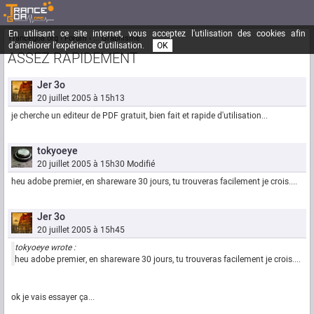
En utilisant ce site internet, vous acceptez l'utilisation des cookies afin
Trancegoa.org
Forum
::. Graphisme
d'améliorer l'expérience d'utilisation.
OK
ASSEZ RAPIDEMENT
Jer 3o
20 juillet 2005 à 15h13
je cherche un editeur de PDF gratuit, bien fait et rapide d'utilisation...
tokyoeye
20 juillet 2005 à 15h30
Modifié
heu adobe premier, en shareware 30 jours, tu trouveras facilement je crois....
Jer 3o
20 juillet 2005 à 15h45
tokyoeye wrote :
heu adobe premier, en shareware 30 jours, tu trouveras facilement je crois....
ok je vais essayer ça...