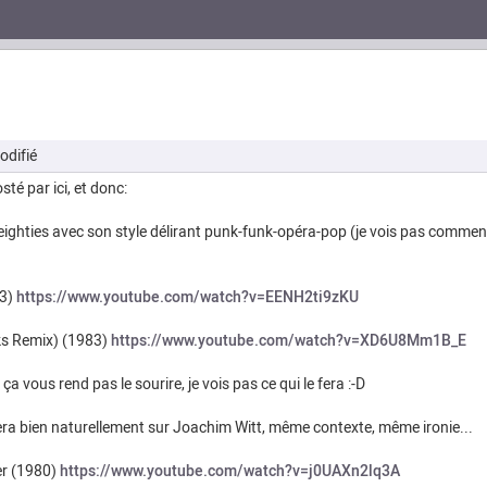
odifié
té par ici, et donc:
eighties avec son style délirant punk-funk-opéra-pop (je vois pas commen
83)
https://www.youtube.com/watch?v=EENH2ti9zKU
ks Remix) (1983)
https://www.youtube.com/watch?v=XD6U8Mm1B_E
 ça vous rend pas le sourire, je vois pas ce qui le fera :-D
era bien naturellement sur Joachim Witt, même contexte, même ironie...
er (1980)
https://www.youtube.com/watch?v=j0UAXn2lq3A