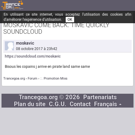
En utilisant ce site internet, vous acceptez l'utilisation des cookies afin
Trancegoa.org
Forum
::. Promotion Mixs
d'améliorer l'expérience d'utilisation.
OK
MOSKAVIC COME BACK. TIME QUICKLY
SOUNDCLOUD
moskavic
08 octobre 2017 à 23h42
https://soundcloud.com/moskavic
Bisous les copains j arrive en pirate land same same
Trancegoa.org
Forum
::. Promotion Mixs
Trancegoa.org © 2026
Partenariats
Plan du site
C.G.U.
Contact
Français