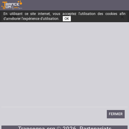
En utilisant ce site internet, vous acceptez l'utilisation des cookies afin
×
jyppe
d'améliorer l'expérience d'utilisation.
OK
Inscrit depuis le
16/03/2003
Messages
2104
Dernière visite
15/07/2017
Email
jyppe@free.fr
Site Internet
http://www.myspace.com/klinlegroupe
FERMER
Trancegoa.org © 2026
Partenariats