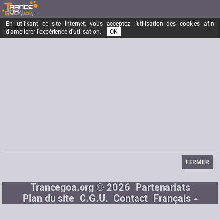
En utilisant ce site internet, vous acceptez l'utilisation des cookies afin
×
sonox
d'améliorer l'expérience d'utilisation.
OK
Inscrit depuis le
11/05/2010
Messages
2
Dernière visite
25/05/2010
Email
jujuperard@yahoo.fr
FERMER
Trancegoa.org © 2026
Partenariats
Plan du site
C.G.U.
Contact
Français