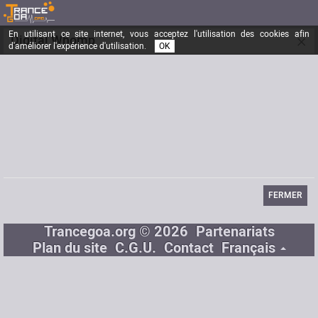
En utilisant ce site internet, vous acceptez l'utilisation des cookies afin
×
Digital Whomp
d'améliorer l'expérience d'utilisation.
OK
Inscrit depuis le
13/01/2014
Messages
8
Dernière visite
03/12/2015
Email
digitalwhomp@gmail.com
FERMER
Trancegoa.org © 2026
Partenariats
Plan du site
C.G.U.
Contact
Français