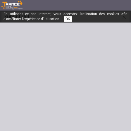
En utilisant ce site internet, vous acceptez l'utilisation des cookies afin
×
xubuntu69
d'améliorer l'expérience d'utilisation.
OK
Athens
Inscrit depuis le
16/03/2017
Messages
15
Dernière visite
11/12/2025
DJopensource
DJopensource
DJopensource
DJopensource