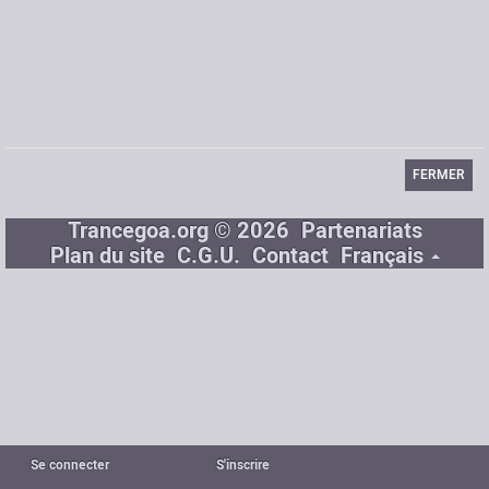
DJopensource
Signature
Biographie
www.DJopensource.com
FERMER
Trancegoa.org © 2026
Partenariats
Plan du site
C.G.U.
Contact
Français
Se connecter
S'inscrire