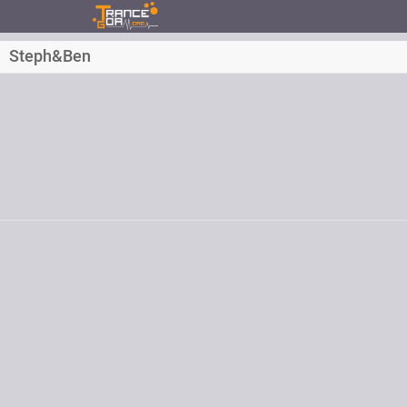
Steph&Ben
Inscrit depuis le
Messages
Dernière visite
Ville
Email