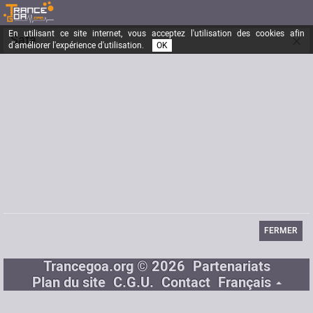
En utilisant ce site internet, vous acceptez l'utilisation des cookies afin
×
Safa
d'améliorer l'expérience d'utilisation.
OK
Inscrit depuis le
08/10/2019
Messages
1
Dernière visite
08/10/2019
Email
Safabenouali@gmail.com
FERMER
Trancegoa.org © 2026
Partenariats
Plan du site
C.G.U.
Contact
Français