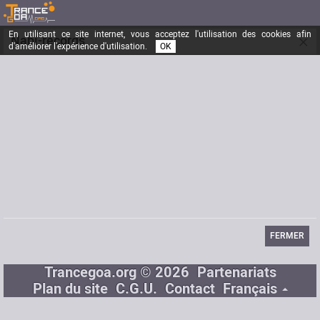
En utilisant ce site internet, vous acceptez l'utilisation des cookies afin
×
Nabi-records
d'améliorer l'expérience d'utilisation.
OK
Inscrit depuis le
11/06/2004
Messages
194
Dernière visite
25/06/2012
Site Internet
www.nabi-records.com
FERMER
Trancegoa.org © 2026
Partenariats
Plan du site
C.G.U.
Contact
Français