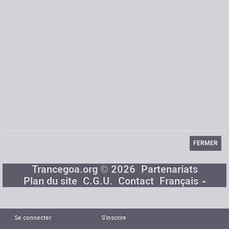
Ova'.. percoit la spirale des boucles qui dévalent, Erige toi, debout ! Fée
nouvelle de l'ère tribale.. Ressent la vaporeuse ambiance de cette mouvance,
Cadence de tes pas l'universelle vibration.. Succombe aux nappes étranges
d'une nébuleuse trance, Libére toi et sans fin, mélange ton corps aux sons !!
De l'osmose fait jaillir la virtuelle bondissante, Corps à core, peint les
éphémères courbes envoutantes. Suis les ! Et trouve l'instant délicieux et
précieux, Pour t'abreuver à la source de sourires radieux, Pour t'enivrer au
fond des regards malicieux, Puis fixe dans le sombre espace les couleurs des
Dieux : Harmonies bleutées... Prémices de l'apparition... La brume mauve
enveloppe les rêveurs sous pulsations... Sous la lune rougeâtre ondule
l'orange créature. Ses yeux bleu éther génèrent des reflets passion,
Flamboyant fuschia, particules d'émotions pures, Effluves sereines de la reine
des ondulations, Qui illuminent le prisme de nos âmes extasiées, Enfin
caressent l'améthyste de nos coeurs comblés.
FERMER
Trancegoa.org © 2026
Partenariats
Plan du site
C.G.U.
Contact
Français
Se connecter
S'inscrire