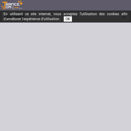
En utilisant ce site internet, vous acceptez l'utilisation des cookies afin
×
siamese
d'améliorer l'expérience d'utilisation.
OK
EGO.. EGAUX.. or not..
Inscrit depuis le
30/09/2004
Messages
5631
Dernière visite
17/06/2012
Email
alexxiam@sfr.fr
Site Internet
http://www.myspace.com/oreadjs
Signature
Biographie