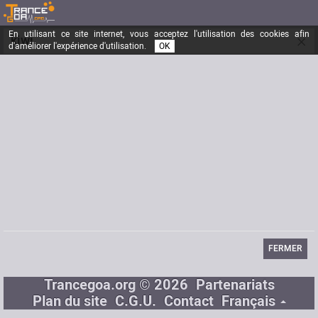
En utilisant ce site internet, vous acceptez l'utilisation des cookies afin
×
kiwi
d'améliorer l'expérience d'utilisation.
OK
drole d'oiseau
Inscrit depuis le
31/10/2004
Messages
101
Dernière visite
09/09/2012
Email
kiwi033@hotmail.fr
FERMER
Trancegoa.org © 2026
Partenariats
Plan du site
C.G.U.
Contact
Français