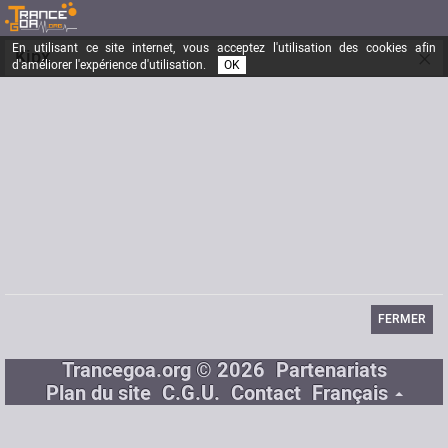
En utilisant ce site internet, vous acceptez l'utilisation des cookies afin
×
Kipx
d'améliorer l'expérience d'utilisation.
OK
Inscrit depuis le
24/11/2004
Messages
1320
Dernière visite
24/07/2009
Email
joblotyann@hotmail.com
FERMER
Trancegoa.org © 2026
Partenariats
Plan du site
C.G.U.
Contact
Français