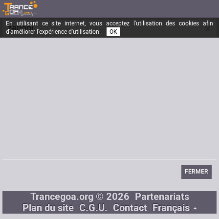
En utilisant ce site internet, vous acceptez l'utilisation des cookies afin
×
zanoni
d'améliorer l'expérience d'utilisation.
OK
Inscrit depuis le
20/12/2004
Messages
12674
Dernière visite
15/02/2019
FERMER
Trancegoa.org © 2026
Partenariats
Plan du site
C.G.U.
Contact
Français