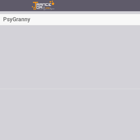
PsyGranny
Inscrit depuis le
Messages
Dernière visite
Email