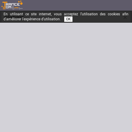
En utilisant ce site internet, vous acceptez l'utilisation des cookies afin
×
psykoos
d'améliorer l'expérience d'utilisation.
OK
EVOLUTION
Inscrit depuis le
27/03/2005
Messages
2321
Dernière visite
28/09/2024
Email
psykoos@hotmail.fr
Site Internet
http://www.brunocancel.com
Signature
Biographie
www.brunocancel.com http://noon.blogspace.fr/