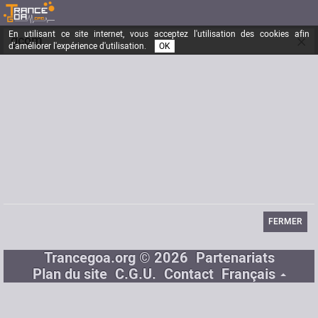
En utilisant ce site internet, vous acceptez l'utilisation des cookies afin
×
gcom
d'améliorer l'expérience d'utilisation.
OK
analogic time
Inscrit depuis le
19/04/2005
Messages
1449
Dernière visite
25/06/2018
Site Internet
www.sariam.fr
FERMER
Trancegoa.org © 2026
Partenariats
Plan du site
C.G.U.
Contact
Français