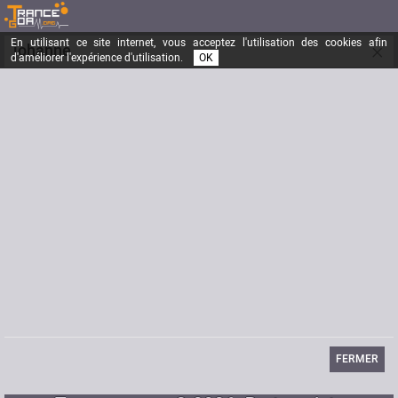
En utilisant ce site internet, vous acceptez l'utilisation des cookies afin
×
johanne
d'améliorer l'expérience d'utilisation.
OK
Inscrit depuis le
24/04/2005
Messages
451
Dernière visite
31/10/2005
Email
ysil@voila.fr
FERMER