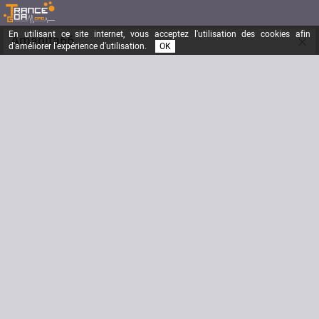
En utilisant ce site internet, vous acceptez l'utilisation des cookies afin
×
Amanita66
d'améliorer l'expérience d'utilisation.
OK
Voyages, Nature, Trance.
Inscrit depuis le
12/05/2005
Messages
1120
Dernière visite
17/07/2018
Email
amanite66@hotmail.com
Site Internet
facebook: "Emilie Goa"