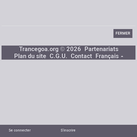
Signature
Biographie
Passionnée par la vie et ses plaisirs...
FERMER
Trancegoa.org © 2026
Partenariats
Plan du site
C.G.U.
Contact
Français
Se connecter
S'inscrire