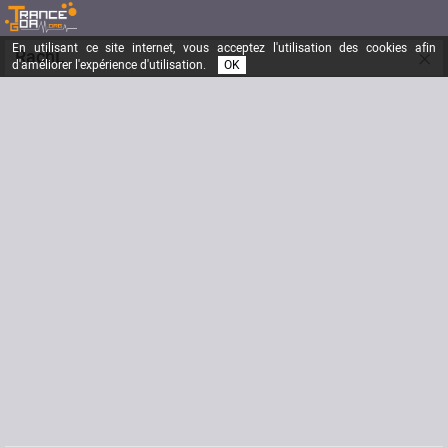
En utilisant ce site internet, vous acceptez l'utilisation des cookies afin
×
RachL
d'améliorer l'expérience d'utilisation.
OK
Inscrit depuis le
04/07/2005
Messages
144
Dernière visite
25/02/2011
Email
epsi61@hotmail.com
Site Internet
www.cosmicpuppet.com
Signature