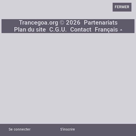
FERMER
Trancegoa.org © 2026
Partenariats
Plan du site
C.G.U.
Contact
Français
Se connecter
S'inscrire